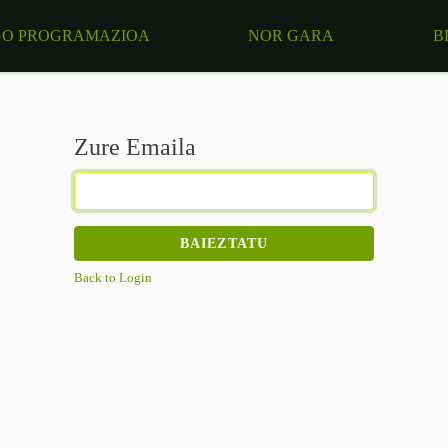
O PROGRAMAZIOA
NOR GARA
B
Zure Emaila
BAIEZTATU
Back to Login