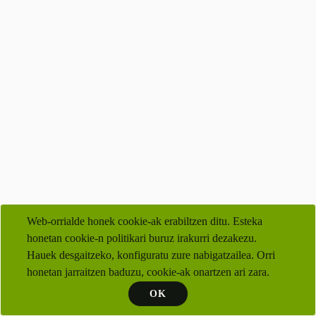
Web-orrialde honek cookie-ak erabiltzen ditu. Esteka
honetan cookie-n politikari buruz irakurri dezakezu.
Hauek desgaitzeko, konfiguratu zure nabigatzailea. Orri
honetan jarraitzen baduzu, cookie-ak onartzen ari zara.
OK